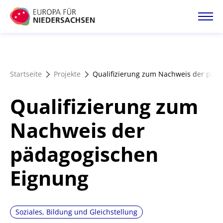
Direkt
zum
Inhalt
Startseite
Startseite
Projekte
Qualifizierung zum Nachweis der päd
Projektatlas
Qualifizierung zum
Förderangebote
Nachweis der
pädagogischen
Magazin
Eignung
Soziales, Bildung und Gleichstellung