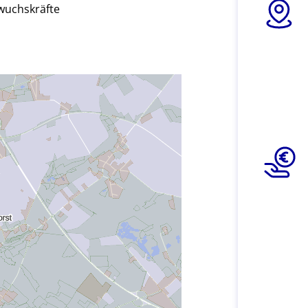
hwuchskräfte