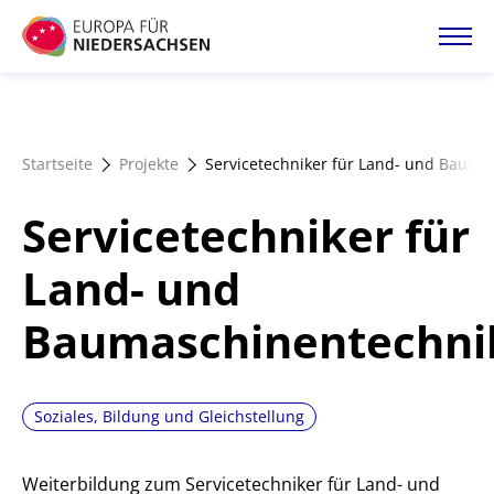
Direkt
zum
Inhalt
Startseite
Startseite
Projekte
Servicetechniker für Land- und Bauma
Projektatlas
Servicetechniker für
Förderangebote
Land- und
Baumaschinentechni
Magazin
Soziales, Bildung und Gleichstellung
Weiterbildung zum Servicetechniker für Land- und