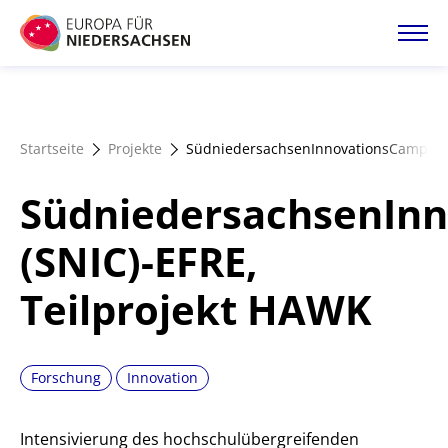
Direkt
zum
Inhalt
Startseite
Startseite
Projekte
SüdniedersachsenInnovationsCampus (
Projektatlas
SüdniedersachsenIn
Förderangebote
(SNIC)-EFRE,
Teilprojekt HAWK
Magazin
Forschung
Innovation
Intensivierung des hochschulübergreifenden