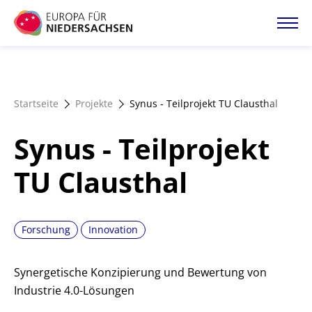
Direkt
zum
Inhalt
Startseite
Startseite
Projekte
Synus - Teilprojekt TU Clausthal
Projektatlas
Synus - Teilprojekt
Förderangebote
TU Clausthal
Magazin
Forschung
Innovation
Synergetische Konzipierung und Bewertung von
Industrie 4.0-Lösungen