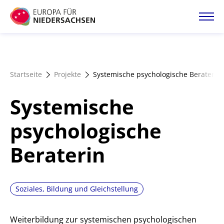
Direkt
zum
Inhalt
Startseite
Startseite
Projekte
Systemische psychologische Beraterin
Projektatlas
Systemische
Förderangebote
psychologische
Beraterin
Magazin
Soziales, Bildung und Gleichstellung
Weiterbildung zur systemischen psychologischen