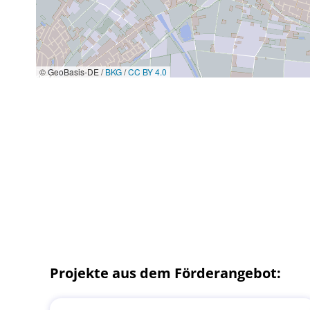
© GeoBasis-DE /
BKG
/
CC BY 4.0
Projekte aus dem Förderangebot: