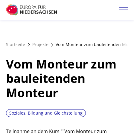
Direkt
zum
Inhalt
Startseite
Startseite
Projekte
Vom Monteur zum bauleitenden Mont
Projektatlas
Vom Monteur zum
Förderangebote
bauleitenden
Monteur
Magazin
Soziales, Bildung und Gleichstellung
Teilnahme an dem Kurs ""Vom Monteur zum