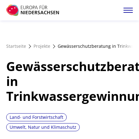
Direkt
zum
Inhalt
Startseite
Startseite
Projekte
Gewässerschutzberatung in Trinkwas
Projektatlas
Gewässerschutzbera
Förderangebote
in
Trinkwassergewinnu
Magazin
Land- und Forstwirtschaft
Umwelt, Natur und Klimaschutz