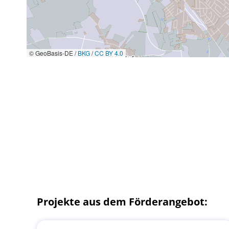
© GeoBasis-DE /
BKG
/
CC BY 4.0
Projekte aus dem Förderangebot: