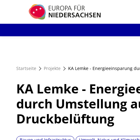
Direkt
zum
Inhalt
Startseite
Projekte
KA Lemke - Energieeinsparung du
KA Lemke - Energie
durch Umstellung a
Druckbelüftung
Bauen und Infrastruktur
Umwelt, Natur und Klimasch