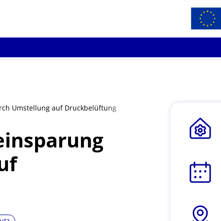
rch Umstellung auf Druckbelüftung
einsparung
uf
utz