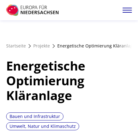
Direkt
zum
Inhalt
Startseite
Startseite
Projekte
Energetische Optimierung Kläranlage
Projektatlas
Energetische
Förderangebote
Optimierung
Kläranlage
Magazin
Bauen und Infrastruktur
Umwelt, Natur und Klimaschutz