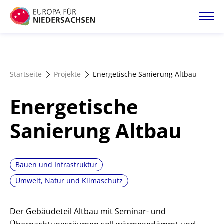
Direkt
zum
Inhalt
Startseite
Startseite
Projekte
Energetische Sanierung Altbau
Projektatlas
Energetische
Förderangebote
Sanierung Altbau
Magazin
Bauen und Infrastruktur
Umwelt, Natur und Klimaschutz
Der Gebäudeteil Altbau mit Seminar- und