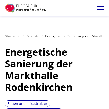
Direkt
zum
Inhalt
Startseite
Startseite
Projekte
Energetische Sanierung der Markthall
Projektatlas
Energetische
Förderangebote
Sanierung der
Markthalle
Magazin
Rodenkirchen
Bauen und Infrastruktur