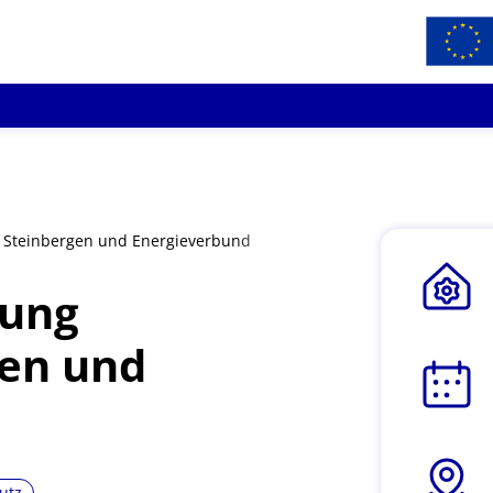
e Steinbergen und Energieverbund
rung
gen und
utz