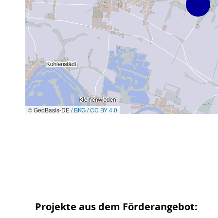
© GeoBasis-DE /
BKG
/
CC BY 4.0
Projekte aus dem Förderangebot: