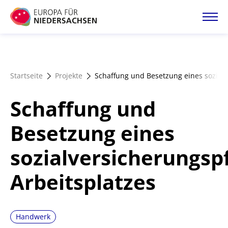
Direkt
zum
Inhalt
Startseite
Startseite
Projekte
Schaffung und Besetzung eines sozialv
Projektatlas
Schaffung und
Förderangebote
Besetzung eines
sozialversicherungspf
Magazin
Arbeitsplatzes
Handwerk